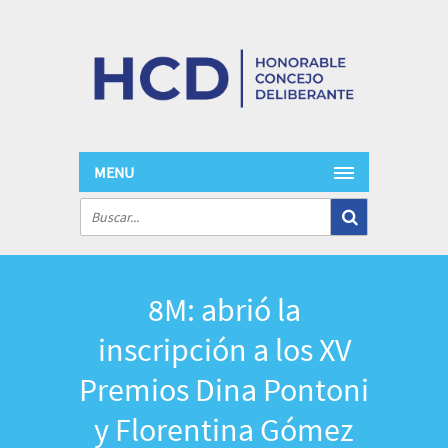
MENU
8M: abrió la
inscripción a los XV
Premios Dina Pontoni
y Florentina Gómez