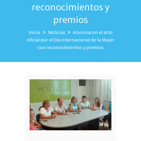
reconocimientos y
premios
Inicio
Noticias
Anunciaron el acto
oficial por el Día Internacional de la Mujer
con reconocimientos y premios