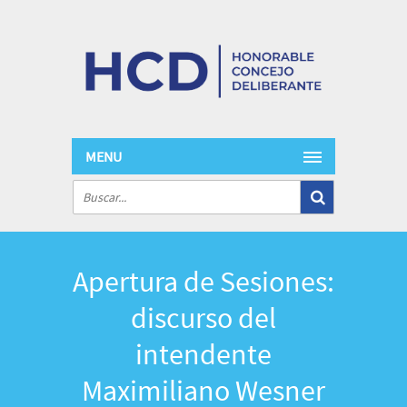
MENU
Apertura de Sesiones:
discurso del
intendente
Maximiliano Wesner