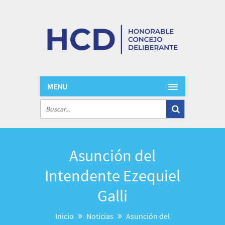
MENU
Asunción del
Intendente Ezequiel
Galli
Inicio
Noticias
Asunción del