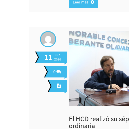
Leer más
11
Jun
2026
0
El HCD realizó su sé
ordinaria