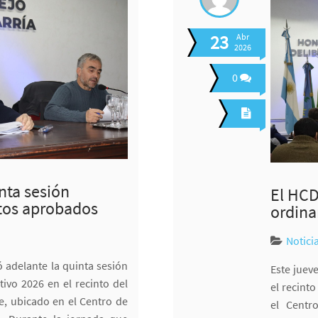
23
Abr
2026
0
nta sesión
El HCD
ctos aprobados
ordina
Notici
ó adelante la quinta sesión
Este jueve
tivo 2026 en el recinto del
el recint
, ubicado en el Centro de
el Centr