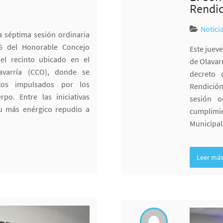
Rendic
Notici
la séptima sesión ordinaria
26 del Honorable Concejo
Este juev
 el recinto ubicado en el
de Olavar
avarría (CCO), donde se
decreto 
ctos impulsados por los
Rendición
po. Entre las iniciativas
sesión o
u más enérgico repudio a
cumplimie
Municipal
Leer má