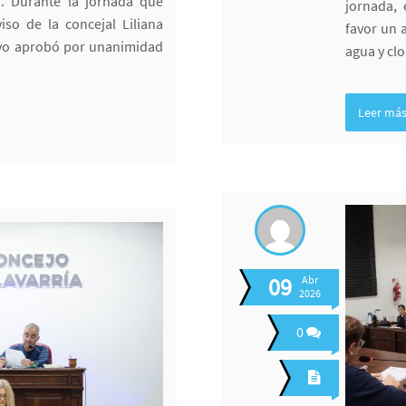
). Durante la jornada que
jornada, 
so de la concejal Liliana
favor un 
ivo aprobó por unanimidad
agua y clo
Leer má
09
Abr
2026
0