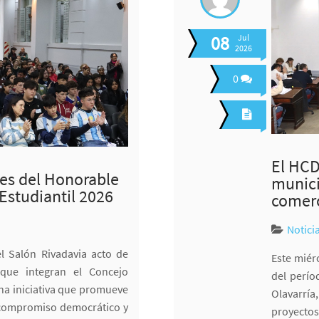
08
Jul
2026
0
El HCD
tes del Honorable
munici
Estudiantil 2026
comerc
Notici
el Salón Rivadavia acto de
Este miér
 que integran el Concejo
del perío
una iniciativa que promueve
Olavarrí
l compromiso democrático y
proyecto