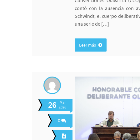
Convenciones Olavarría (CCO
contó con la ausencia con avi
Schwindt, el cuerpo deliberat
una serie de […]
Leer más
26
Mar
2026
0