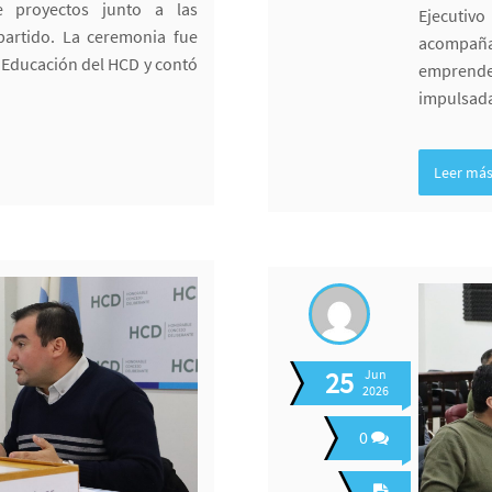
de proyectos junto a las
Ejecuti
partido. La ceremonia fue
acompa
 Educación del HCD y contó
emprended
impulsada
Leer má
25
Jun
2026
0