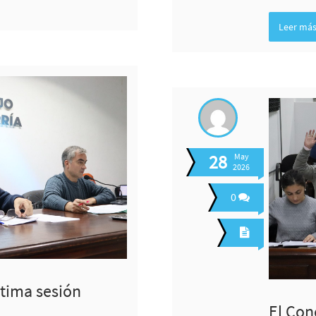
Leer má
28
May
2026
0
ptima sesión
El Con