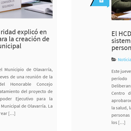
uridad explicó en
El HCD
ra la creación de
sistem
nicipal
person
Notici
l Municipio de Olavarría,
Este jueve
jueves de una reunión de la
período 
el Honorable Concejo
Delibera
ratamiento del proyecto de
Centro d
poder Ejecutivo para la
aprobaron
Municipal de Olavarría. La
la salud,
crear […]
personas 
los […]