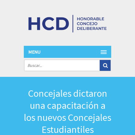
MENU
Concejales dictaron
una capacitación a
los nuevos Concejales
Estudiantiles