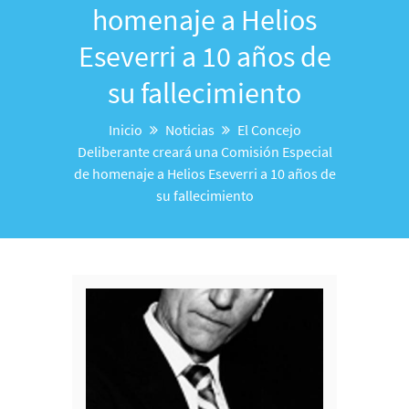
homenaje a Helios
Eseverri a 10 años de
su fallecimiento
Inicio
Noticias
El Concejo
Deliberante creará una Comisión Especial
de homenaje a Helios Eseverri a 10 años de
su fallecimiento