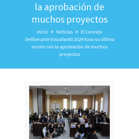
la aprobación de
muchos proyectos
Inicio
Noticias
El Concejo
Deliberante Estudiantil 2024 tuvo su última
sesión con la aprobación de muchos
proyectos