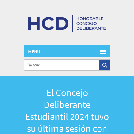
MENU
El Concejo
Deliberante
Estudiantil 2024 tuvo
su última sesión con