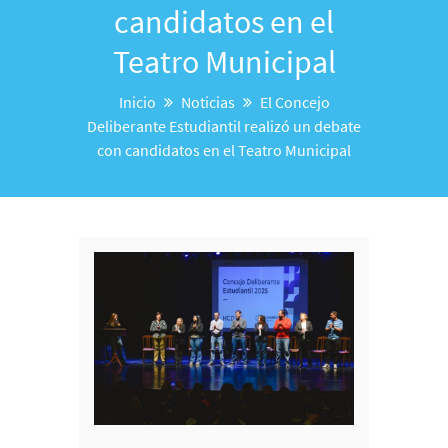
candidatos en el
Teatro Municipal
Inicio
Noticias
El Concejo
Deliberante Estudiantil realizó un debate
con candidatos en el Teatro Municipal