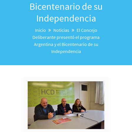
Bicentenario de su
Independencia
Inicio
Noticias
El Concejo
Deliberante presentó el programa
Argentina y el Bicentenario de su
Independencia