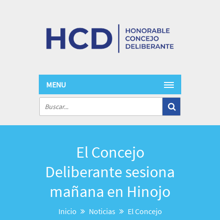
MENU
El Concejo
Deliberante sesiona
mañana en Hinojo
Inicio
Noticias
El Concejo