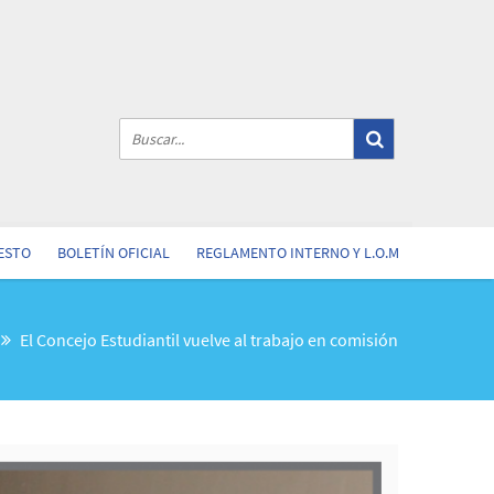
ESTO
BOLETÍN OFICIAL
REGLAMENTO INTERNO Y L.O.M
El Concejo Estudiantil vuelve al trabajo en comisión