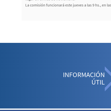
La comisión funcionará este jueves a las 9 hs., en l
INFORMACIÓN
ÚTIL