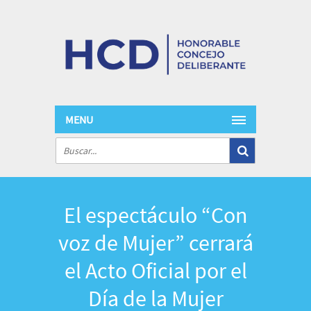
MENU
El espectáculo “Con
voz de Mujer” cerrará
el Acto Oficial por el
Día de la Mujer