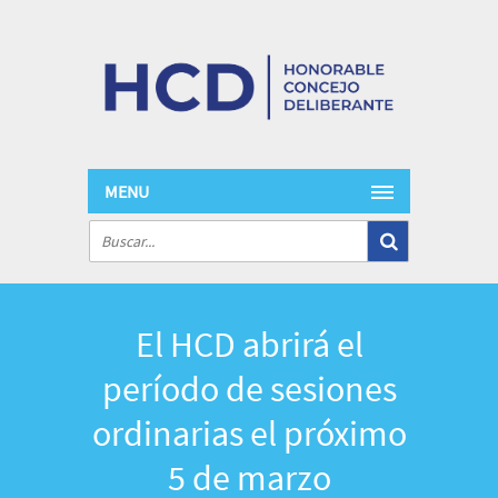
MENU
El HCD abrirá el
período de sesiones
ordinarias el próximo
5 de marzo