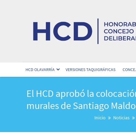
HCD OLAVARRÍA
VERSIONES TAQUIGRÁFICAS
CONCEJ
El HCD aprobó la colocació
murales de Santiago Mald
Inicio
Noticias