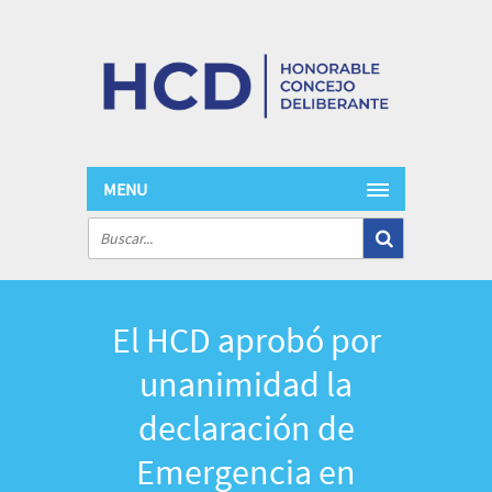
MENU
El HCD aprobó por
unanimidad la
declaración de
Emergencia en