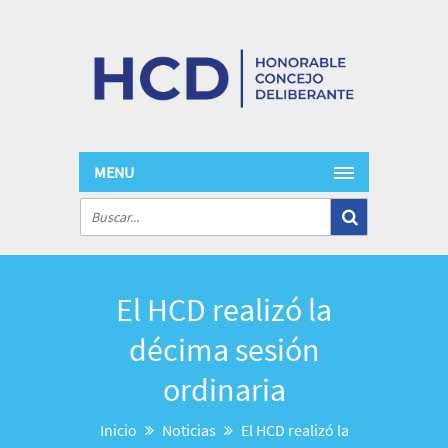
MENU
El HCD realizó la
décima sesión
ordinaria
Inicio
Noticias
El HCD realizó la