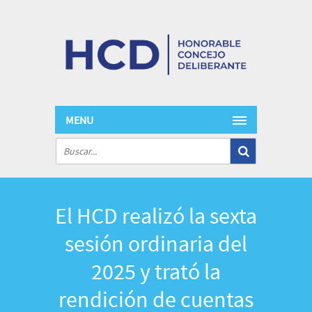
MENU
El HCD realizó la sexta
sesión ordinaria del
2025 y trató la
rendición de cuentas