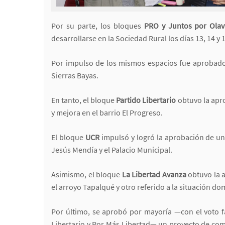
Por su parte, los bloques
PRO y Juntos por Olav
desarrollarse en la Sociedad Rural los días 13, 14 y
Por impulso de los mismos espacios fue aprobado
Sierras Bayas.
En tanto, el bloque
Partido Libertario
obtuvo la apro
y mejora en el barrio El Progreso.
El bloque
UCR
impulsó y logró la aprobación de un 
Jesús Mendía y el Palacio Municipal.
Asimismo, el bloque
La Libertad Avanza
obtuvo la a
el arroyo Tapalqué y otro referido a la situación dom
Por último, se aprobó por mayoría —con el voto fa
Libertario y Por Más Libertad— un proyecto de c