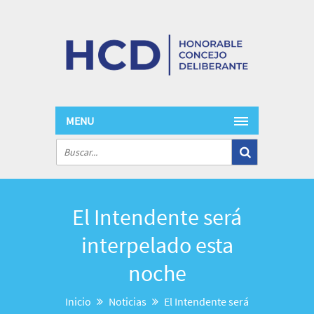
MENU
El Intendente será
interpelado esta
noche
Inicio
Noticias
El Intendente será