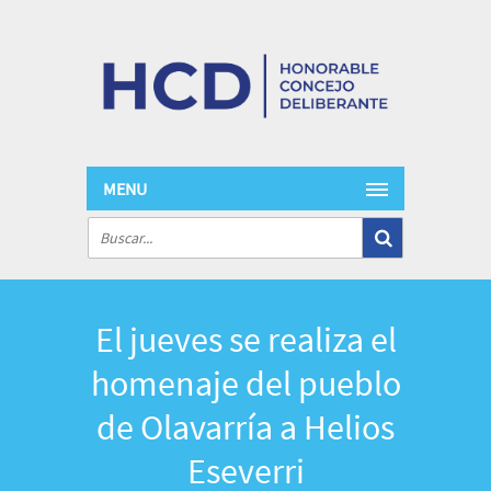
MENU
El jueves se realiza el
homenaje del pueblo
de Olavarría a Helios
Eseverri