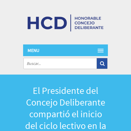
MENU
El Presidente del
Concejo Deliberante
compartió el inicio
del ciclo lectivo en la