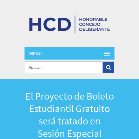
MENU
El Proyecto de Boleto
Estudiantil Gratuito
será tratado en
Sesión Especial