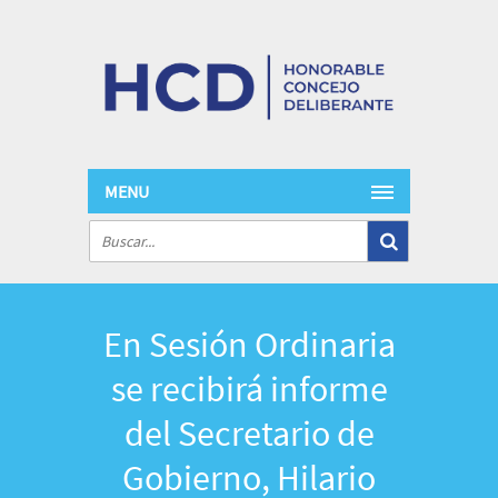
MENU
En Sesión Ordinaria
se recibirá informe
del Secretario de
Gobierno, Hilario