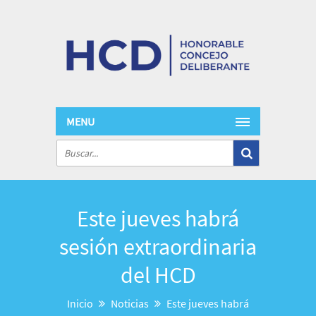
MENU
Este jueves habrá
sesión extraordinaria
del HCD
Inicio
Noticias
Este jueves habrá