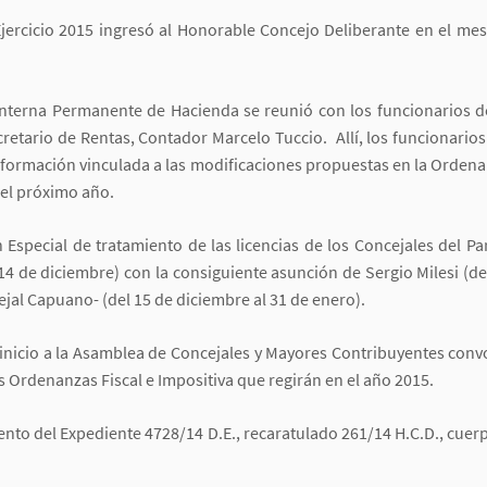
jercicio 2015 ingresó al Honorable Concejo Deliberante en el me
nterna Permanente de Hacienda se reunió con los funcionarios de
tario de Rentas, Contador Marcelo Tuccio. Allí, los funcionarios
nformación vinculada a las modificaciones propuestas en la Ordenan
 el próximo año.
Especial de tratamiento de las licencias de los Concejales del Par
14 de diciembre) con la consiguiente asunción de Sergio Milesi (del
jal Capuano- (del 15 de diciembre al 31 de enero).
á inicio a la Asamblea de Concejales y Mayores Contribuyentes convoc
 Ordenanzas Fiscal e Impositiva que regirán en el año 2015.
ento del Expediente 4728/14 D.E., recaratulado 261/14 H.C.D., cuerpo