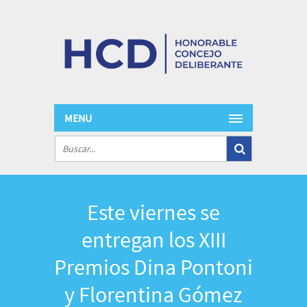
MENU
Este viernes se
entregan los XIII
Premios Dina Pontoni
y Florentina Gómez