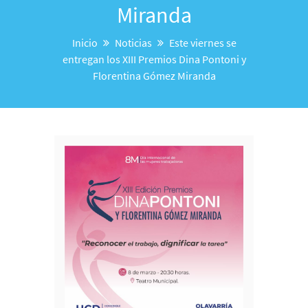
Miranda
Inicio
Noticias
Este viernes se
entregan los XIII Premios Dina Pontoni y
Florentina Gómez Miranda