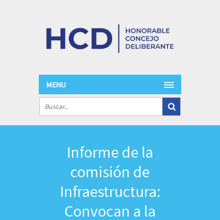
MENU
Informe de la
comisión de
Infraestructura:
Convocan a la