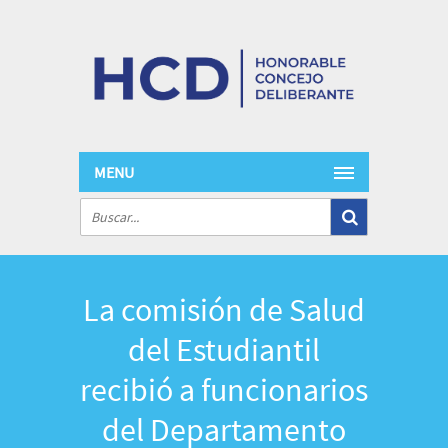
MENU
La comisión de Salud
del Estudiantil
recibió a funcionarios
del Departamento