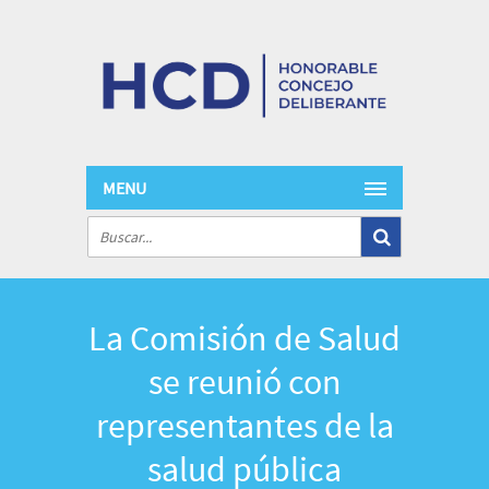
MENU
La Comisión de Salud
se reunió con
representantes de la
salud pública