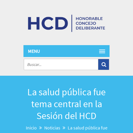
MENU
La salud pública fue
tema central en la
Sesión del HCD
Inicio
Noticias
La salud pública fue