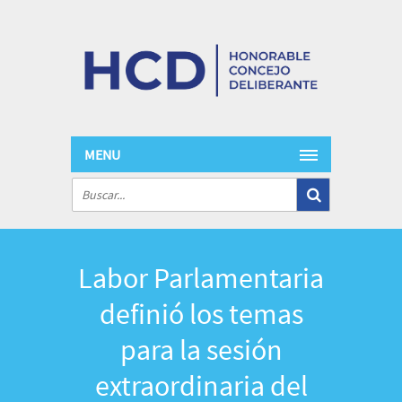
MENU
Labor Parlamentaria
definió los temas
para la sesión
extraordinaria del