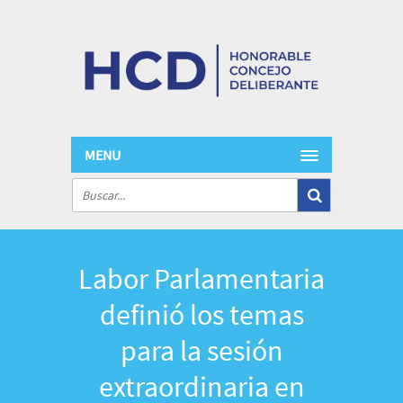
MENU
Labor Parlamentaria
definió los temas
para la sesión
extraordinaria en