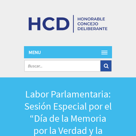
MENU
Labor Parlamentaria:
Sesión Especial por el
“Día de la Memoria
por la Verdad y la