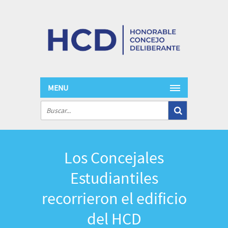
MENU
Los Concejales
Estudiantiles
recorrieron el edificio
del HCD