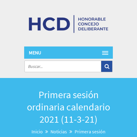
MENU
Primera sesión
ordinaria calendario
2021 (11-3-21)
Inicio
Noticias
Primera sesión