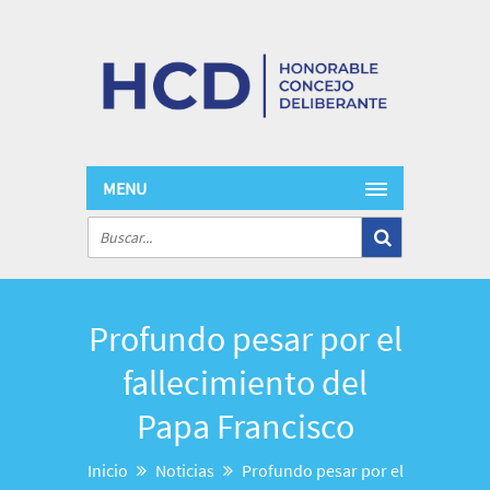
MENU
Profundo pesar por el
fallecimiento del
Papa Francisco
Inicio
Noticias
Profundo pesar por el