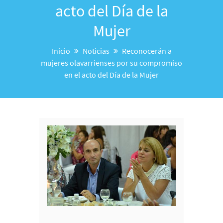
acto del Día de la
Mujer
Inicio
Noticias
Reconocerán a
mujeres olavarrienses por su compromiso
en el acto del Día de la Mujer