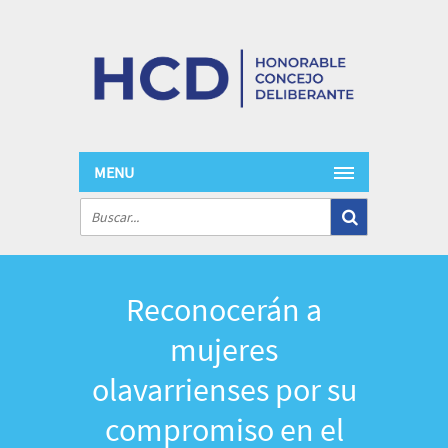
MENU
Reconocerán a
mujeres
olavarrienses por su
compromiso en el