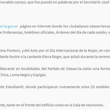
onorable cuerpo, que fue puesto en palabras por el Secretario José
rria.gov.ar
página en Internet donde los ciudadanos olavarriense
e Ordenanzas, boletines oficiales, órdenes del día de cada sesión, ve
ina Pontoni, y del Acto por el Día Internacional de la Mujer, en c
tante Ilustre a la cantante Elena Roger, que actuó durante la cerem
eliberante en localidades del Partido de Olavarría como una form
 Chica, Loma Negra y Espigas.
nte Estudiantil, donde participaron nuevamente unos 25 establec
te, tanto en el frente del edificio como en la Sala de reuniones.