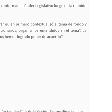
 conforman el Poder Legislativo luego de la reunión
ívar quien primero contextualizó el tema de fondo y
ncionarios, organismos entendidos en el tema”. La
a, nos hemos logrado poner de acuerdo”.
sión taquigráfica de la Sesión Extraordinaria llevada