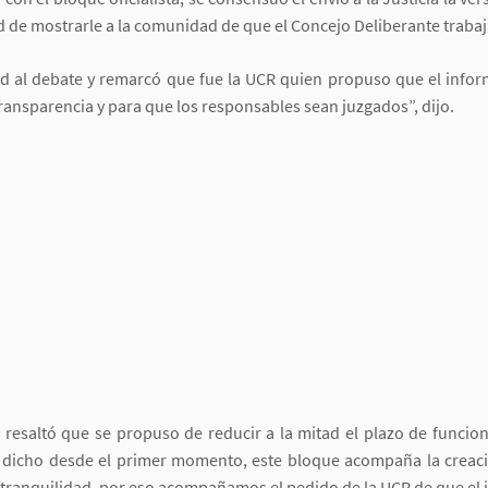
 de mostrarle a la comunidad de que el Concejo Deliberante trabaja
ad al debate y remarcó que fue la UCR quien propuso que el info
 transparencia y para que los responsables sean juzgados”, dijo.
 resaltó que se propuso de reducir a la mitad el plazo de funci
 dicho desde el primer momento, este bloque acompaña la creaci
tranquilidad, por eso acompañamos el pedido de la UCR de que el in