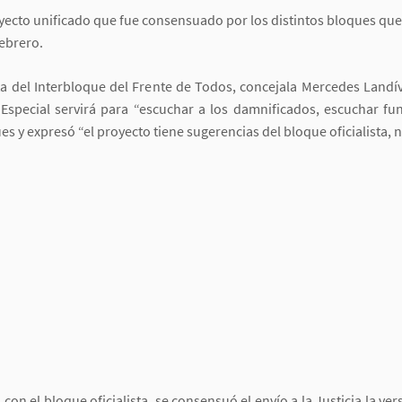
royecto unificado que fue consensuado por los distintos bloques que
febrero.
nta del Interbloque del Frente de Todos, concejala Mercedes Land
Especial servirá para “escuchar a los damnificados, escuchar fu
ques y expresó “el proyecto tiene sugerencias del bloque oficialist
on el bloque oficialista, se consensuó el envío a la Justicia la ver