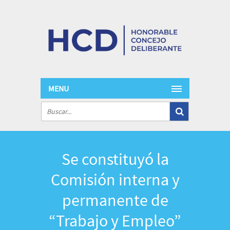
MENU
Se constituyó la
Comisión interna y
permanente de
“Trabajo y Empleo”