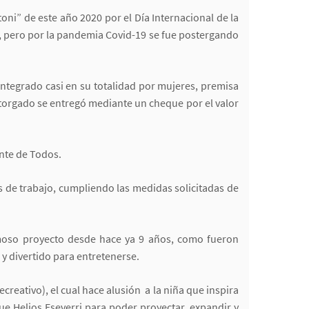
ni” de este año 2020 por el Día Internacional de la
o, pero por la pandemia Covid-19 se fue postergando
integrado casi en su totalidad por mujeres, premisa
 otorgado se entregó mediante un cheque por el valor
ente de Todos.
s de trabajo, cumpliendo las medidas solicitadas de
rmoso proyecto desde hace ya 9 años, como fueron
y divertido para entretenerse.
creativo), el cual hace alusión a la niña que inspira
que Helios Eseverri para poder proyectar, expandir y