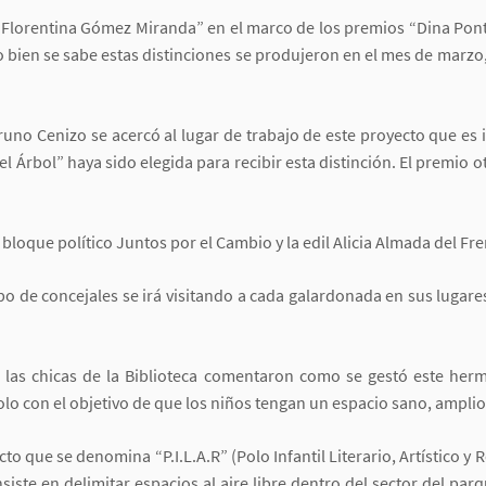
“Florentina Gómez Miranda” en el marco de los premios “Dina Ponto
omo bien se sabe estas distinciones se produjeron en el mes de marz
uno Cenizo se acercó al lugar de trabajo de este proyecto que es 
el Árbol” haya sido elegida para recibir esta distinción. El premio
 bloque político Juntos por el Cambio y la edil Alicia Almada del Fr
o de concejales se irá visitando a cada galardonada en sus lugare
, las chicas de la Biblioteca comentaron como se gestó este he
o con el objetivo de que los niños tengan un espacio sano, amplio 
 que se denomina “P.I.L.A.R” (Polo Infantil Literario, Artístico y Re
siste en delimitar espacios al aire libre dentro del sector del par