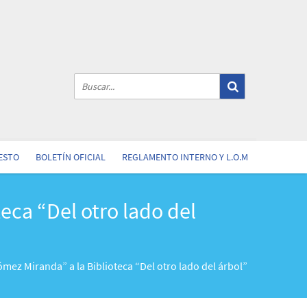
ESTO
BOLETÍN OFICIAL
REGLAMENTO INTERNO Y L.O.M
eca “Del otro lado del
mez Miranda” a la Biblioteca “Del otro lado del árbol”