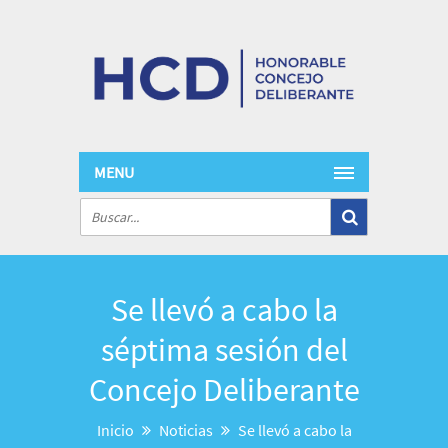
MENU
Se llevó a cabo la
séptima sesión del
Concejo Deliberante
Inicio
Noticias
Se llevó a cabo la