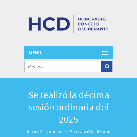
MENU
Se realizó la décima
sesión ordinaria del
2025
Inicio
Noticias
Se realizó la décima