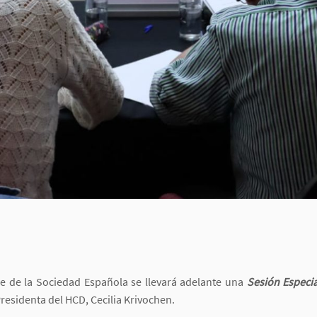
de de la Sociedad Española se llevará adelante una
Sesión Especi
Presidenta del HCD, Cecilia Krivochen.