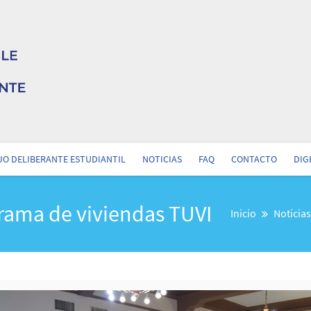
O DELIBERANTE ESTUDIANTIL
NOTICIAS
FAQ
CONTACTO
DIG
grama de viviendas TUVI
Inicio
Noticias