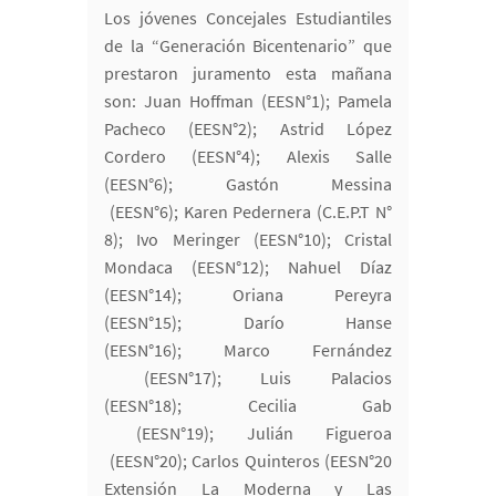
Los jóvenes Concejales Estudiantiles
de la “Generación Bicentenario” que
prestaron juramento esta mañana
son: Juan Hoffman (EESN°1); Pamela
Pacheco (EESN°2); Astrid López
Cordero (EESN°4); Alexis Salle
(EESN°6); Gastón Messina
(EESN°6); Karen Pedernera (C.E.P.T N°
8); Ivo Meringer (EESN°10); Cristal
Mondaca (EESN°12); Nahuel Díaz
(EESN°14); Oriana Pereyra
(EESN°15); Darío Hanse
(EESN°16); Marco Fernández
(EESN°17); Luis Palacios
(EESN°18); Cecilia Gab
(EESN°19); Julián Figueroa
(EESN°20); Carlos Quinteros (EESN°20
Extensión La Moderna y Las