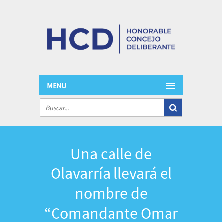
MENU
Una calle de
Olavarría llevará el
nombre de
“Comandante Omar