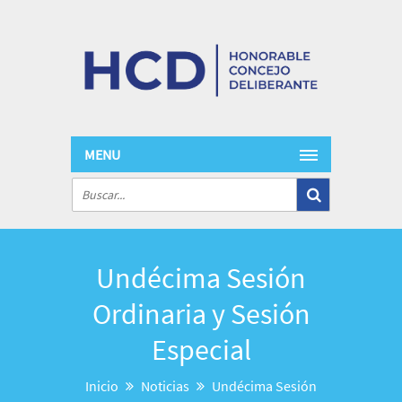
MENU
Undécima Sesión
Ordinaria y Sesión
Especial
Inicio
Noticias
Undécima Sesión