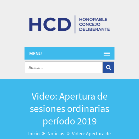
MENU
Video: Apertura de
sesiones ordinarias
período 2019
Inicio
Noticias
Video: Apertura de